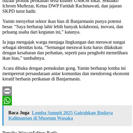
bazaar produk perikanan serta kuliner UMKM lokal. Sekdako
Ichrom Muftezar, Ketua DWP Faridah Rachmawati, dan jajaran
SKPD turut hadir.
Yamin menyebut sektor ikan hias di Banjarmasin punya potensi
besar. “Saya berharap lahir lebih banyak kolaborasi, inovasi, dan
peluang usaha dari kegiatan ini,” katanya.
Ia juga mengajak warga menjaga lingkungan dan merawat sungai
sebagai identitas kota. “Semangat merawat kota harus dilakukan
dengan kesabaran dan perhatian, seperti para penghobi memelihara
ikan hias,” tambahnya.
Acara dibuka dengan pemukulan gong. Yamin berharap lomba ini
mempererat persaudaraan antar komunitas dan mendorong ekonomi
kreatif berbasis perikanan di Banjarmasin.
Print
WhatsApp
Baca Juga
Lomba Sumpit 2025 Gairahkan Budaya
Kalimantan di Museum Wasaka
Penulis: Wawan
Editor: Barlis