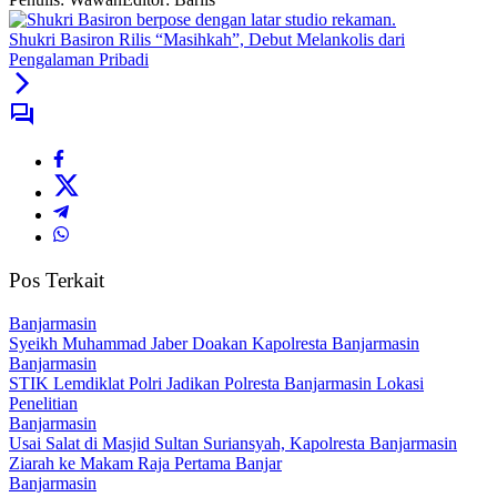
Shukri Basiron Rilis “Masihkah”, Debut Melankolis dari
Pengalaman Pribadi
Pos Terkait
Banjarmasin
Syeikh Muhammad Jaber Doakan Kapolresta Banjarmasin
Banjarmasin
STIK Lemdiklat Polri Jadikan Polresta Banjarmasin Lokasi
Penelitian
Banjarmasin
Usai Salat di Masjid Sultan Suriansyah, Kapolresta Banjarmasin
Ziarah ke Makam Raja Pertama Banjar
Banjarmasin