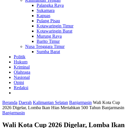
Kalimantan Tengah
Palangka Raya
Sukamara
Kapuas
Pulang Pisau
Kotawaringin Timur
Kotawaringin Barat
Murung Raya
Barito Timur
Nusa Tenggara Timur
Sumba Barat
Politik
Hukum
Kriminal
Olahraga
Nasional
Opini
Redaksi
Beranda
Daerah
Kalimantan Selatan
Banjarmasin
Wali Kota Cup
2026 Digelar, Lomba Ikan Hias Meriahkan 500 Tahun Banjarmasin
Banjarmasin
Wali Kota Cup 2026 Digelar, Lomba Ikan