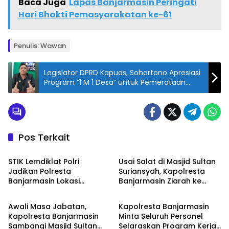
t
a
Baca Juga
Lapas Banjarmasin Peringati
ts
Hari Bhakti Pemasyarakatan ke-61
A
p
Penulis: Wawan
p
Legislator DPRD Kapuas, Sohartono Apresiasi
Program “1 M 1 Desa” untuk Pemerataan
Pembangunan
Pos Terkait
Banjarmasin
Banjarmasin
STIK Lemdiklat Polri
Usai Salat di Masjid Sultan
Jadikan Polresta
Suriansyah, Kapolresta
Banjarmasin Lokasi
Banjarmasin Ziarah ke
Banjarmasin
Banjarmasin
Penelitian
Makam Raja Pertama
Banjar
Awali Masa Jabatan,
Kapolresta Banjarmasin
Kapolresta Banjarmasin
Minta Seluruh Personel
Sambangi Masjid Sultan
Selaraskan Program Kerja