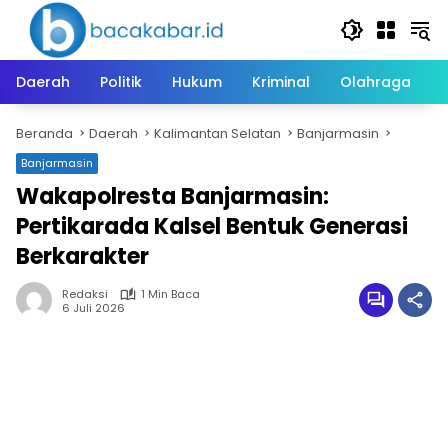
Langsung
ke
konten
Daerah
Politik
Hukum
Kriminal
Olahraga
Beranda
Daerah
Kalimantan Selatan
Banjarmasin
Banjarmasin
Wakapolresta Banjarmasin:
Pertikarada Kalsel Bentuk Generasi
Berkarakter
Redaksi
1 Min Baca
6 Juli 2026