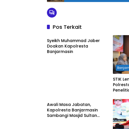
ts
A
p
p
Pos Terkait
Banjarmasin
Syeikh Muhammad Jaber
Doakan Kapolresta
Banjarmasin
Banjar
STIK Le
Polrest
Penelit
Banjarmasin
Awali Masa Jabatan,
Kapolresta Banjarmasin
Sambangi Masjid Sultan
Suriansyah