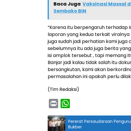
Baca Juga
Vaksinasi Massal 
Sembako BIN
“Karena itu berpengaruh terhadap i
laporan yang kedua terkait viralnya
juga sudah jadi perhatian kami jug
sebelumnya itu ada juga berita ya
isi amplok tersebut , tapi memang i
Banjar jadi kalau tidak salah itu d
bersangkutan, kami akan berkordinas
permasalahan ini apakah perlu dila
(Tim Redaksi)
Pr
W
in
h
t
a
Pererat Persaudaraan Pengurus
Bukber