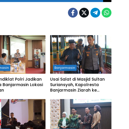
masin
Banjarmasin
mdiklat Polri Jadikan
Usai Salat di Masjid Sultan
a Banjarmasin Lokasi
Suriansyah, Kapolresta
ian
Banjarmasin Ziarah ke
Makam Raja Pertama Banjar