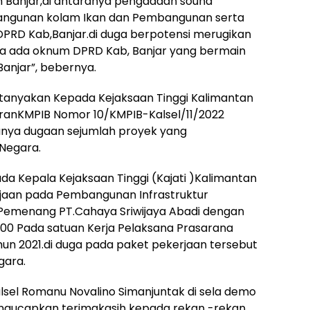
 Banjar,di antaranya pengadaan sound
ngunan kolam Ikan dan Pembangunan serta
DPRD Kab,Banjar.di duga berpotensi merugikan
 ada oknum DPRD Kab, Banjar yang bermain
anjar”, bebernya.
anyakan Kepada Kejaksaan Tinggi Kalimantan
ranKMPIB Nomor 10/KMPIB-Kalsel/11/2022
danya dugaan sejumlah proyek yang
Negara.
da Kepala Kejaksaan Tinggi (Kajati )Kalimantan
rjaan pada Pembangunan Infrastruktur
Pemenang PT.Cahaya Sriwijaya Abadi dengan
.00 Pada satuan Kerja Pelaksana Prasarana
un 2021.di duga pada paket pekerjaan tersebut
gara.
alsel Romanu Novalino Simanjuntak di sela demo
ngucapkan terimakasih kepada rekan -rekan