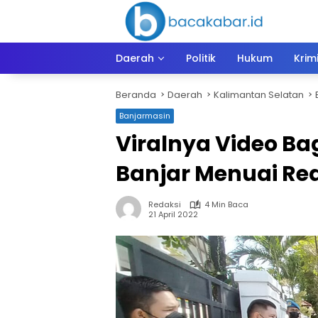
Langsung
ke
konten
Daerah
Politik
Hukum
Krim
Beranda
Daerah
Kalimantan Selatan
Banjarmasin
Viralnya Video Ba
Banjar Menuai Re
Redaksi
4 Min Baca
21 April 2022