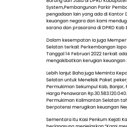
Barang dan Jasa di DPRD Kabupaten
System,Pembangunan Parkir Pemba
pengadaan lain yang ada di Kantor 
keuangan negara dan kami menduga
sarana dan prasarana di DPRD Kab B
Dalam kesempatan Ia juga Mempert
Selatan terkait Perkembangan lapo
Tanggal 14 Februari 2022 terkait a
mengakibatkan kerugian keuangan 
Lebih lanjut Baha juga Meminta Kepa
Selatan untuk Menelisik Paket peke
Permukiman Sekumpul Kab, Banjar, 
Harga Penawaran Rp.30.583.120.040
Permukiman Kalimantan Selatan tah
berpotensi merugikan keuangan Ne
Sementara itu Kasi Penkum Kejati K
berlangsung menjelaskan,”Kami me