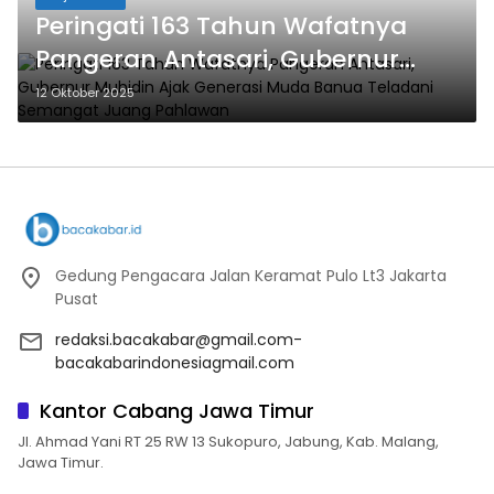
Peringati 163 Tahun Wafatnya
Pangeran Antasari, Gubernur
Muhidin Ajak Generasi Muda
12 Oktober 2025
Banua Teladani Semangat Juang
Pahlawan
Gedung Pengacara Jalan Keramat Pulo Lt3 Jakarta
Pusat
redaksi.bacakabar@gmail.com-
bacakabarindonesiagmail.com
Kantor Cabang Jawa Timur
Jl. Ahmad Yani RT 25 RW 13 Sukopuro, Jabung, Kab. Malang,
Jawa Timur.