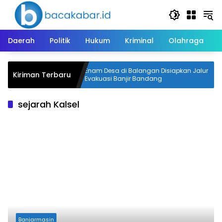
Langsung
ke
konten
Daerah
Politik
Hukum
Kriminal
Olahraga
langan
Enam Desa di Balangan Disiapkan Jalur
Kiriman Terbaru
 Peserta
Evakuasi Banjir Bandang
sejarah Kalsel
Banjarmasin