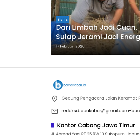
Bisnis
Dari Limbah Jadi Cuan,
Sulap Jerami Jadi Ener
Warga
17 Februari 2026
Gedung Pengacara Jalan Keramat Pu
redaksi.bacakabar@gmail.com-bac
Kantor Cabang Jawa Timur
Jl. Ahmad Yani RT 25 RW 13 Sukopuro, Jabun