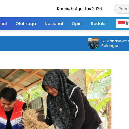
Kamis, 6 Agustus 2026
inal
Olahraga
Nasional
Opini
Redaksi
I
171 Mahasiswa STIQ 
Balangan