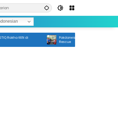
ndonesian
Rakha KKN di
Pokdarwis Balangan Ikuti Pelatihan
Rescue