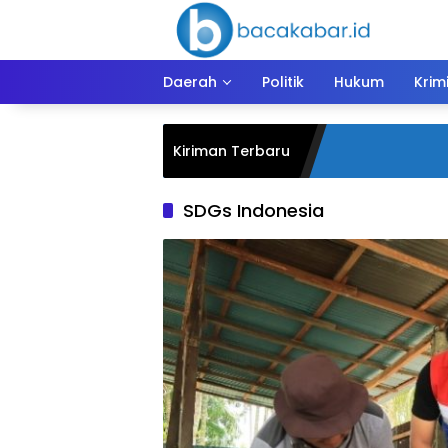
Langsung
ke
konten
Daerah
Politik
Hukum
Krim
Kiriman Terbaru
SDGs Indonesia