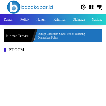
Langsung
ke
konten
Daerah
Politik
Hukum
Kriminal
Olahraga
Nasional
rda tentang
Diduga Curi Buah Sawit, Pria di Tabalong
Kiriman Terbaru
Diamankan Polisi
PT.GCM