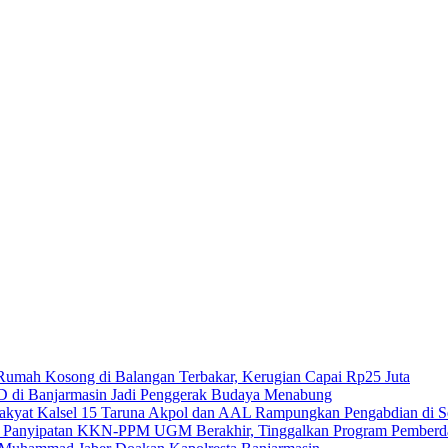
Rumah Kosong di Balangan Terbakar, Kerugian Capai Rp25 Juta
 di Banjarmasin Jadi Penggerak Budaya Menabung
15 Taruna Akpol dan AAL Rampungkan Pengabdian di Se
KKN-PPM UGM Berakhir, Tinggalkan Program Pemberday