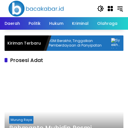
Langsung
ke
konten
Daerah
Politik
Hukum
Kriminal
Olahraga
gkan
KKN-PPM UGM Berakhir, Tinggalkan
Sye
Kiriman Terbaru
el
Program Pemberdayaan di Panyipatan
Kap
Prosesi Adat
Murung Raya
Rahmanto Muhidin Resmi