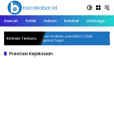
Langsung
ke
konten
Daerah
Politik
Hukum
Kriminal
Olahraga
Triliun pada
Devan Andhika Juara BGCC 2026
Kiriman Terbaru
Regional Tegal
Prestasi Kejaksaan