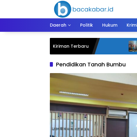
Langsung
ke
konten
Daerah
Politik
Hukum
Krim
Ja
Kiriman Terbaru
Ka
Ar
Pendidikan Tanah Bumbu