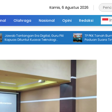
Kamis, 6 Agustus 2026
inal
Olahraga
Nasional
Opini
Redaksi
I
wab Tantangan Era Digital, Guru PAI
TP PKK Tanah Bumbu Ra
puas Dituntut Kuasai Teknologi
Paduan Suara Tingkat 
tificial Intelligence