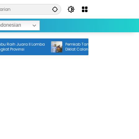
ndonesian
ih Juara II Lomba
Pemkab Tanah Bumbu Mulai Pemusatan
Provinsi
Diklat Calon Paskibraka 2026