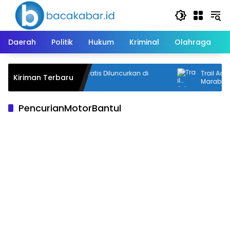
Langsung
ke
konten
Daerah
Politik
Hukum
Kriminal
Olahraga
Trans Saijaan Gratis Diluncurkan di
Trail Adve
Kiriman Terbaru
Kotabaru
Marabahan
PencurianMotorBantul