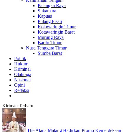
Kalimantan Tengah
Palangka Raya
Sukamara
Kapuas
Pulang Pisau
Kotawaringin Timur
Kotawaringin Barat
Murung Raya
Barito Timur
Nusa Tenggara Timur
Sumba Barat
Politik
Hukum
Kriminal
Olahraga
Nasional
Opini
Redaksi
Kiriman Terbaru
The Alana Malang Hadirkan Promo Kemerdekaan