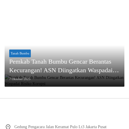
Tanah Bumbu
Pemkab Tanah Bumbu Gencar Berantas
Kecurangan! ASN Diingatkan Waspadai
Risiko Korupsi
7 Oktober 2025
Gedung Pengacara Jalan Keramat Pulo Lt3 Jakarta Pusat