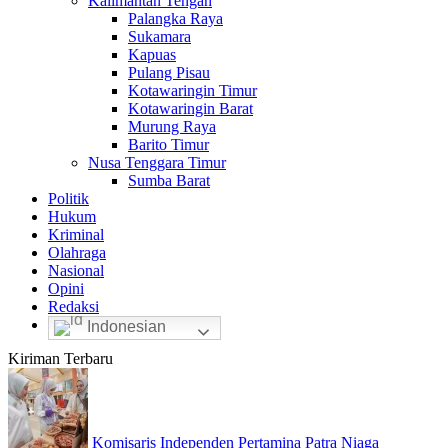
Kalimantan Tengah
Palangka Raya
Sukamara
Kapuas
Pulang Pisau
Kotawaringin Timur
Kotawaringin Barat
Murung Raya
Barito Timur
Nusa Tenggara Timur
Sumba Barat
Politik
Hukum
Kriminal
Olahraga
Nasional
Opini
Redaksi
Indonesian
Kiriman Terbaru
Komisaris Independen Pertamina Patra Niaga