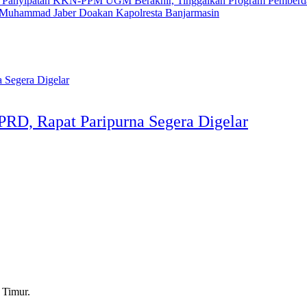
KKN-PPM UGM Berakhir, Tinggalkan Program Pemberday
 Muhammad Jaber Doakan Kapolresta Banjarmasin
PRD, Rapat Paripurna Segera Digelar
 Timur.