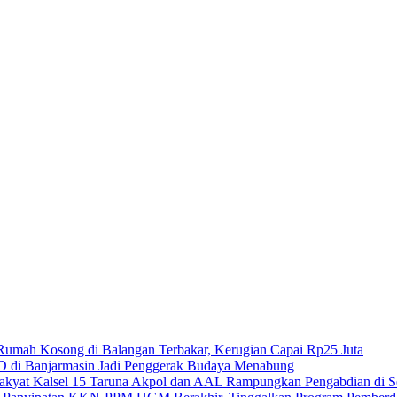
Rumah Kosong di Balangan Terbakar, Kerugian Capai Rp25 Juta
 di Banjarmasin Jadi Penggerak Budaya Menabung
15 Taruna Akpol dan AAL Rampungkan Pengabdian di Se