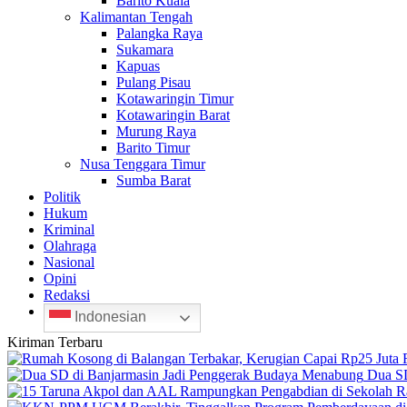
Barito Kuala
Kalimantan Tengah
Palangka Raya
Sukamara
Kapuas
Pulang Pisau
Kotawaringin Timur
Kotawaringin Barat
Murung Raya
Barito Timur
Nusa Tenggara Timur
Sumba Barat
Politik
Hukum
Kriminal
Olahraga
Nasional
Opini
Redaksi
Indonesian
Kiriman Terbaru
Dua SD