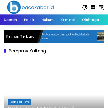
Langsung
ke
konten
Daerah
Politik
Hukum
Kriminal
Olahraga
Pinjam Motor untuk Jemput Adik, Malah
66
Kiriman Terbaru
naan
Digelapkan
Mu
Pe
Pemprov Kalteng
Palangka Raya