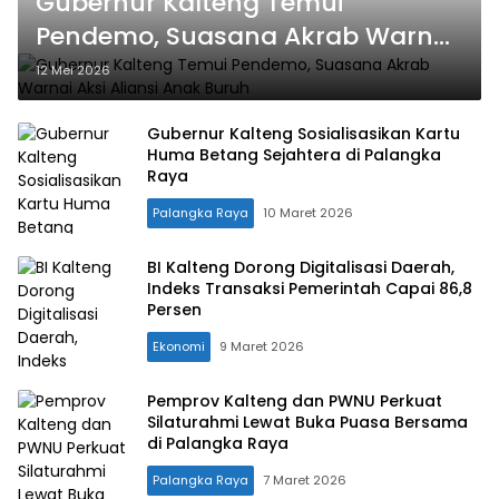
Gubernur Kalteng Temui
Pendemo, Suasana Akrab Warnai
Aksi Aliansi Anak Buruh
12 Mei 2026
Gubernur Kalteng Sosialisasikan Kartu
Huma Betang Sejahtera di Palangka
Raya
Palangka Raya
10 Maret 2026
BI Kalteng Dorong Digitalisasi Daerah,
Indeks Transaksi Pemerintah Capai 86,8
Persen
Ekonomi
9 Maret 2026
Pemprov Kalteng dan PWNU Perkuat
Silaturahmi Lewat Buka Puasa Bersama
di Palangka Raya
Palangka Raya
7 Maret 2026