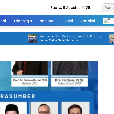
Sabtu, 8 Agustus 2026
inal
Olahraga
Nasional
Opini
Redaksi
I
Kemarau dan Karhutla, Pemkab Pulang
Pisau Gelar Salat Istisqa