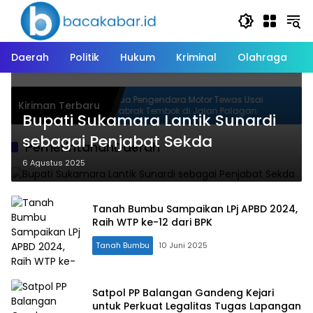
Langsung
ke
konten
Daerah
Politik
Hukum
Kriminal
Olahraga
i Pemusatan
Dua Pengendara Motor Tewas Usai
Kiriman Terbaru
26
Tabrak Tembok di Jalan Palagan
Bupati Sukamara Lantik Sunardi
sebagai Penjabat Sekda
PemerintahanDaerah
6 Agustus 2025
Tanah Bumbu Sampaikan LPj APBD 2024,
Raih WTP ke-12 dari BPK
Tanah Bumbu
10 Juni 2025
Satpol PP Balangan Gandeng Kejari
untuk Perkuat Legalitas Tugas Lapangan