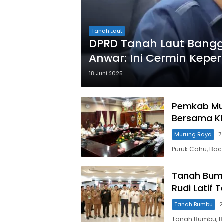
Tanah Laut
DPRD Tanah Laut Bangga
Anwar: Ini Cermin Kepe
18 Juni 2025
Pemkab Mur
Bersama K
Murung Raya
7
Puruk Cahu, Ba
Tanah Bumb
Rudi Latif
Tanah Bumbu
Tanah Bumbu, B