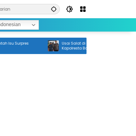
ndonesian
su Surpres
Usai Salat di Masjid Sultan Suriansyah,
Kapolresta Banjarmasin Ziarah ke
Makam Raja Pertama Banjar