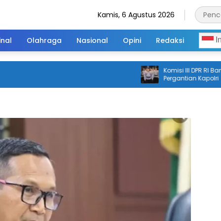
Kamis, 6 Agustus 2026
inal
Olahraga
Nasional
Opini
Redaksi
I
Komisi III DPR RI Bantah I
Pergantian Kapolri