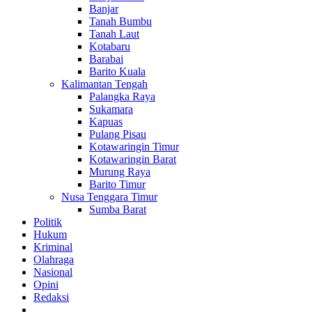
Banjar
Tanah Bumbu
Tanah Laut
Kotabaru
Barabai
Barito Kuala
Kalimantan Tengah
Palangka Raya
Sukamara
Kapuas
Pulang Pisau
Kotawaringin Timur
Kotawaringin Barat
Murung Raya
Barito Timur
Nusa Tenggara Timur
Sumba Barat
Politik
Hukum
Kriminal
Olahraga
Nasional
Opini
Redaksi