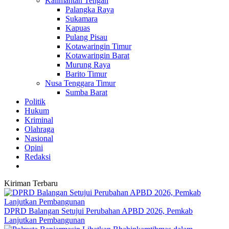
Kalimantan Tengah
Palangka Raya
Sukamara
Kapuas
Pulang Pisau
Kotawaringin Timur
Kotawaringin Barat
Murung Raya
Barito Timur
Nusa Tenggara Timur
Sumba Barat
Politik
Hukum
Kriminal
Olahraga
Nasional
Opini
Redaksi
Kiriman Terbaru
DPRD Balangan Setujui Perubahan APBD 2026, Pemkab
Lanjutkan Pembangunan