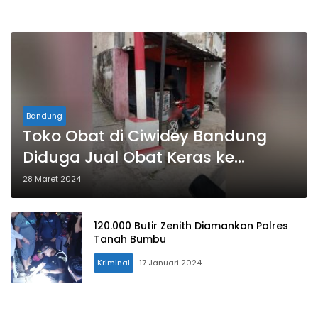
Bandung
Toko Obat di Ciwidey Bandung
Diduga Jual Obat Keras ke
Remaja
28 Maret 2024
120.000 Butir Zenith Diamankan Polres
Tanah Bumbu
Kriminal
17 Januari 2024