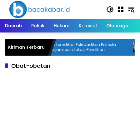
Langsung
ke
konten
Daerah
Politik
Hukum
Kriminal
Olahraga
ap, Polisi
STIK Lemdiklat Polri Jadikan Polresta
Kiriman Terbaru
Banjarmasin Lokasi Penelitian
Obat-obatan