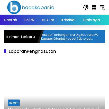
Langsung
ke
konten
Daerah
Politik
Hukum
Kriminal
Olahraga
 MTQN ke-23
Jawab Tantangan Era Digital, Guru PAI
Kiriman Terbaru
ang Empat
Kapuas Dituntut Kuasai Teknologi
Artificial Intelligence
LaporanPenghasutan
Hukum