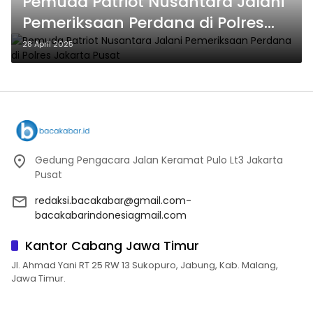
Pemuda Patriot Nusantara Jalani
Pemeriksaan Perdana di Polres
Jakarta Pusat
28 April 2025
Gedung Pengacara Jalan Keramat Pulo Lt3 Jakarta
Pusat
redaksi.bacakabar@gmail.com-
bacakabarindonesiagmail.com
Kantor Cabang Jawa Timur
Jl. Ahmad Yani RT 25 RW 13 Sukopuro, Jabung, Kab. Malang,
Jawa Timur.