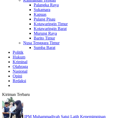
Kalimantan Tengah
Palangka Raya
Sukamara
Kapuas
Pulang Pisau
Kotawaringin Timur
Kotawaringin Barat
Murung Raya
Barito Timur
Nusa Tenggara Timur
Sumba Barat
Politik
Hukum
Kriminal
Olahraga
Nasional
Opini
Redaksi
Kiriman Terbaru
IPM Muhammadiyah Satui Latih Kepemimpinan