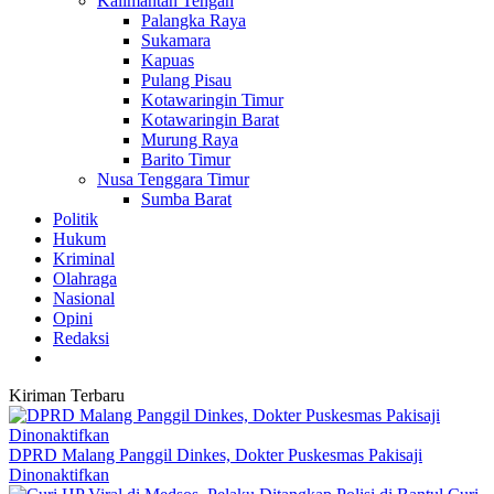
Kalimantan Tengah
Palangka Raya
Sukamara
Kapuas
Pulang Pisau
Kotawaringin Timur
Kotawaringin Barat
Murung Raya
Barito Timur
Nusa Tenggara Timur
Sumba Barat
Politik
Hukum
Kriminal
Olahraga
Nasional
Opini
Redaksi
Kiriman Terbaru
DPRD Malang Panggil Dinkes, Dokter Puskesmas Pakisaji
Dinonaktifkan