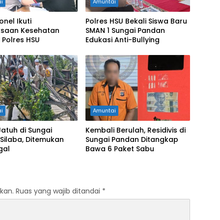
i
Amuntai
onel Ikuti
Polres HSU Bekali Siswa Baru
ksaan Kesehatan
SMAN 1 Sungai Pandan
 Polres HSU
Edukasi Anti-Bullying
i
Amuntai
Jatuh di Sungai
Kembali Berulah, Residivis di
Silaba, Ditemukan
Sungai Pandan Ditangkap
gal
Bawa 6 Paket Sabu
kan.
Ruas yang wajib ditandai
*