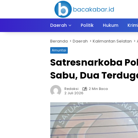
Langsung
ke
konten
Daerah
Politik
Hukum
Krim
Beranda
Daerah
Kalimantan Selatan
Amuntai
Satresnarkoba Pol
Sabu, Dua Terdu
Redaksi
2 Min Baca
2 Juli 2026