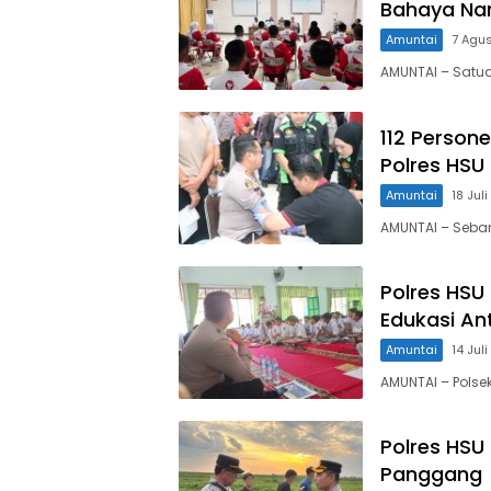
Bahaya Na
Amuntai
7 Agu
AMUNTAI – Satua
112 Person
Polres HSU
Amuntai
18 Jul
AMUNTAI – Seban
Polres HSU
Edukasi Ant
Amuntai
14 Jul
AMUNTAI – Pols
Polres HSU 
Panggang