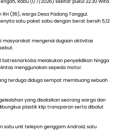
ngah, Rabu (1/7/2026) sekitar pukul 22.30 Wita.
an RH (36), warga Desa Padang Tanggul.
enyita satu paket sabu dengan berat bersih 5,12
i masyarakat mengenai dugaan aktivitas
sebut.
nel Satresnarkoba melakukan penyelidikan hingga
lintas menggunakan sepeda motor.
rang terduga diduga sempat membuang sebuah
eledahan yang disaksikan seorang warga dan
ungkus plastik klip transparan serta dibalut
n satu unit telepon genggam Android, satu