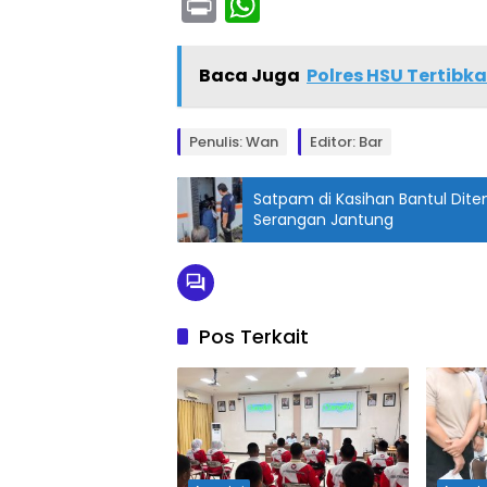
Pr
W
in
h
t
a
Baca Juga
Polres HSU Tertibk
ts
A
Penulis: Wan
Editor: Bar
p
Satpam di Kasihan Bantul Dite
p
Serangan Jantung
Pos Terkait