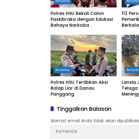
Amuntai
Amunta
Polres HSU Bekali Calon
112 Pers
Paskibraka dengan Edukasi
Pemeri
Bahaya Narkoba
Berkala
Amuntai
Amunta
Polres HSU Tertibkan Aksi
Lansia 
Balap Liar di Danau
Telaga 
Panggang
Mening
Tinggalkan Balasan
Alamat email Anda tidak akan dipublikasi