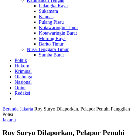
Kalimantan Tengah
Palangka Raya
Sukamara
Kapuas
Pulang Pisau
Kotawaringin Timur
Kotawaringin Barat
Murung Raya
Barito Timur
Nusa Tenggara Timur
Sumba Barat
Politik
Hukum
Kriminal
Olahraga
Nasional
Opini
Redaksi
Beranda
Jakarta
Roy Suryo Dilaporkan, Pelapor Penuhi Panggilan
Polisi
Jakarta
Roy Suryo Dilaporkan, Pelapor Penuhi