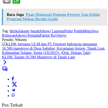
Baca Juga
Puan Maharani Dukung Perpres Tata Kelola
Program Makan Bergizi Gratis
Tag:
BeritaJakarta
IjazahJokowi
LaporanPolisi
PoldaMetroJaya
RelawanJokowi PemudaPatriot
RoySuryo
Penulis: Witanto
KLHK Tanam 16.500 Mangrove di Tanah Laut
Pos Terkait