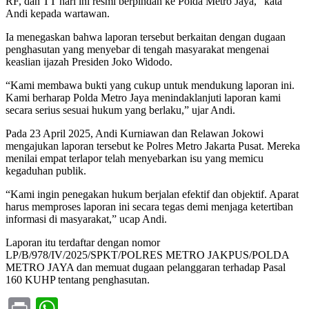
RF, dan TT hari ini resmi berpindah ke Polda Metro Jaya,” kata
Andi kepada wartawan.
Ia menegaskan bahwa laporan tersebut berkaitan dengan dugaan
penghasutan yang menyebar di tengah masyarakat mengenai
keaslian ijazah Presiden Joko Widodo.
“Kami membawa bukti yang cukup untuk mendukung laporan ini.
Kami berharap Polda Metro Jaya menindaklanjuti laporan kami
secara serius sesuai hukum yang berlaku,” ujar Andi.
Pada 23 April 2025, Andi Kurniawan dan Relawan Jokowi
mengajukan laporan tersebut ke Polres Metro Jakarta Pusat. Mereka
menilai empat terlapor telah menyebarkan isu yang memicu
kegaduhan publik.
“Kami ingin penegakan hukum berjalan efektif dan objektif. Aparat
harus memproses laporan ini secara tegas demi menjaga ketertiban
informasi di masyarakat,” ucap Andi.
Laporan itu terdaftar dengan nomor
LP/B/978/IV/2025/SPKT/POLRES METRO JAKPUS/POLDA
METRO JAYA dan memuat dugaan pelanggaran terhadap Pasal
160 KUHP tentang penghasutan.
Print
WhatsApp