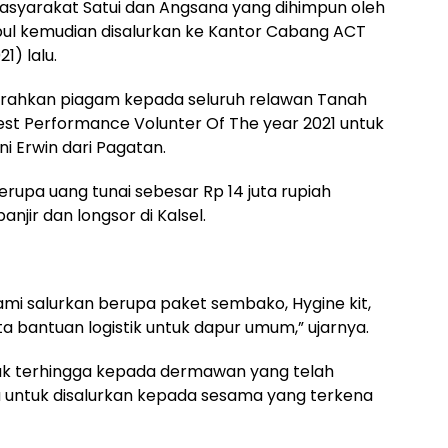
syarakat Satui dan Angsana yang dihimpun oleh
ul kemudian disalurkan ke Kantor Cabang ACT
1) lalu.
serahkan piagam kepada seluruh relawan Tanah
st Performance Volunter Of The year 2021 untuk
i Erwin dari Pagatan.
upa uang tunai sebesar Rp 14 juta rupiah
njir dan longsor di Kalsel.
ami salurkan berupa paket sembako, Hygine kit,
rta bantuan logistik untuk dapur umum,” ujarnya.
ak terhingga kepada dermawan yang telah
ya untuk disalurkan kepada sesama yang terkena