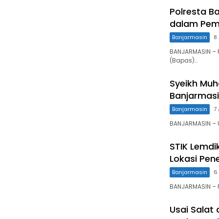
Polresta B
dalam Pem
Banjarmasin
8
BANJARMASIN – 
(Bapas)…
Syeikh Mu
Banjarmas
Banjarmasin
7
BANJARMASIN – U
STIK Lemdik
Lokasi Pene
Banjarmasin
6
BANJARMASIN – P
Usai Salat 