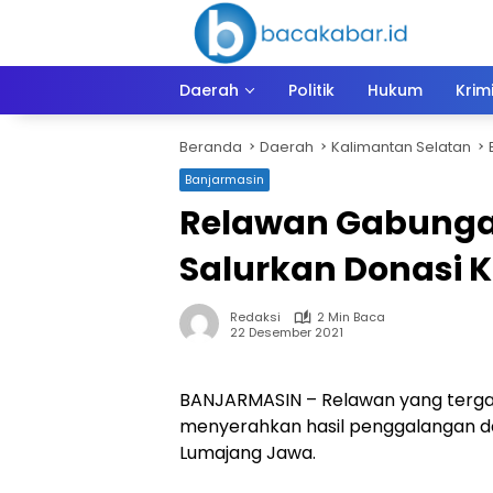
Langsung
ke
konten
Daerah
Politik
Hukum
Krim
Beranda
Daerah
Kalimantan Selatan
Banjarmasin
Relawan Gabung
Salurkan Donasi 
Redaksi
2 Min Baca
22 Desember 2021
BANJARMASIN – Relawan yang tergab
menyerahkan hasil penggalangan dan
Lumajang Jawa.