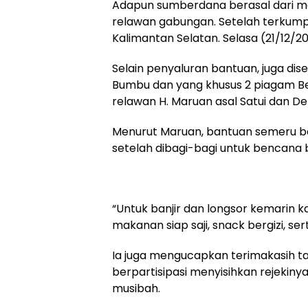
Adapun sumberdana berasal dari ma
relawan gabungan. Setelah terkump
Kalimantan Selatan. Selasa (21/12/202
Selain penyaluran bantuan, juga di
Bumbu dan yang khusus 2 piagam Be
relawan H. Maruan asal Satui dan Den
Menurut Maruan, bantuan semeru ber
setelah dibagi-bagi untuk bencana ba
“Untuk banjir dan longsor kemarin k
makanan siap saji, snack bergizi, se
Ia juga mengucapkan terimakasih t
berpartisipasi menyisihkan rejekin
musibah.