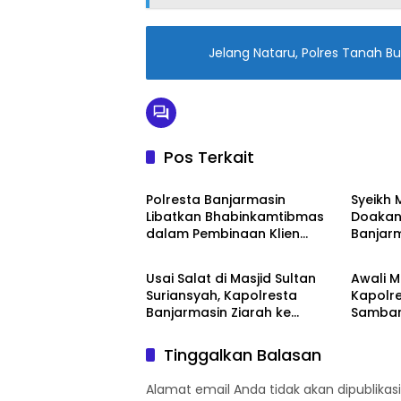
A
p
Jelang Nataru, Polres Tanah B
p
Pos Terkait
Banjarmasin
Banjar
Polresta Banjarmasin
Syeikh
Libatkan Bhabinkamtibmas
Doakan
dalam Pembinaan Klien
Banjar
Banjarmasin
Banjar
Pemasyarakatan
Usai Salat di Masjid Sultan
Awali 
Suriansyah, Kapolresta
Kapolr
Banjarmasin Ziarah ke
Sambang
Makam Raja Pertama Banjar
Surian
Tinggalkan Balasan
Alamat email Anda tidak akan dipublikasi