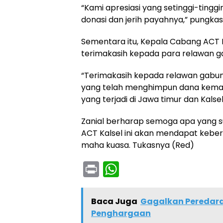
“Kami apresiasi yang setinggi-ting
donasi dan jerih payahnya,” pungkas
Sementara itu, Kepala Cabang ACT
terimakasih kepada para relawan 
“Terimakasih kepada relawan gabu
yang telah menghimpun dana keman
yang terjadi di Jawa timur dan Kalsel.
Zanial berharap semoga apa yang s
ACT Kalsel ini akan mendapat keber
maha kuasa. Tukasnya (Red)
Pr
W
in
h
t
a
Baca Juga
Gagalkan Peredaran
ts
Penghargaan