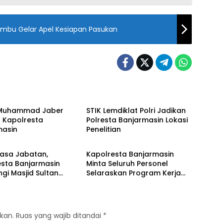
umbu Gelar Apel Kesiapan Pasukan
masin
Banjarmasin
 Muhammad Jaber
STIK Lemdiklat Polri Jadikan
 Kapolresta
Polresta Banjarmasin Lokasi
masin
Penelitian
masin
Banjarmasin
Masa Jabatan,
Kapolresta Banjarmasin
esta Banjarmasin
Minta Seluruh Personel
i Masjid Sultan
Selaraskan Program Kerja
syah
hingga Tingkat Wilayah
kan.
Ruas yang wajib ditandai
*