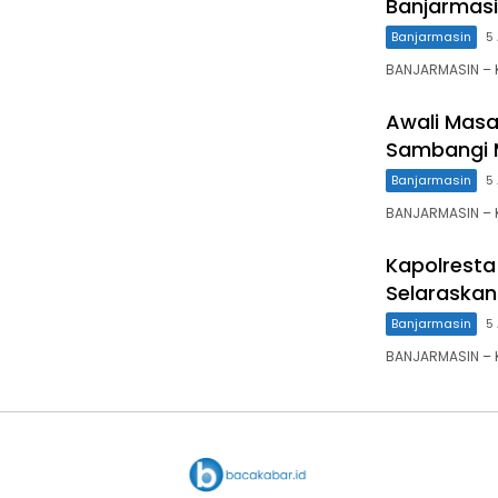
Banjarmasi
Banjarmasin
5
BANJARMASIN – K
Awali Masa
Sambangi M
Banjarmasin
5
BANJARMASIN – K
Kapolresta
Selaraskan
Banjarmasin
5
BANJARMASIN – K