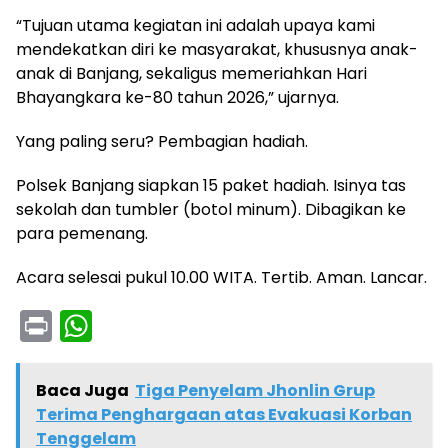
“Tujuan utama kegiatan ini adalah upaya kami
mendekatkan diri ke masyarakat, khususnya anak-
anak di Banjang, sekaligus memeriahkan Hari
Bhayangkara ke-80 tahun 2026,” ujarnya.
Yang paling seru? Pembagian hadiah.
Polsek Banjang siapkan 15 paket hadiah. Isinya tas
sekolah dan tumbler (botol minum). Dibagikan ke
para pemenang.
Acara selesai pukul 10.00 WITA. Tertib. Aman. Lancar.
Pr
W
in
h
t
a
Baca Juga
Tiga Penyelam Jhonlin Grup
ts
Terima Penghargaan atas Evakuasi Korban
Tenggelam