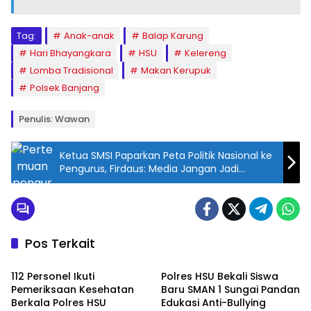
A
p
Tag:
Anak-anak
Balap Karung
p
Hari Bhayangkara
HSU
Kelereng
Lomba Tradisional
Makan Kerupuk
Polsek Banjang
Penulis: Wawan
Ketua SMSI Paparkan Peta Politik Nasional ke
Pengurus, Firdaus: Media Jangan Jadi
Penonton
Pos Terkait
Amuntai
Amuntai
112 Personel Ikuti
Polres HSU Bekali Siswa
Pemeriksaan Kesehatan
Baru SMAN 1 Sungai Pandan
Berkala Polres HSU
Edukasi Anti-Bullying
Amuntai