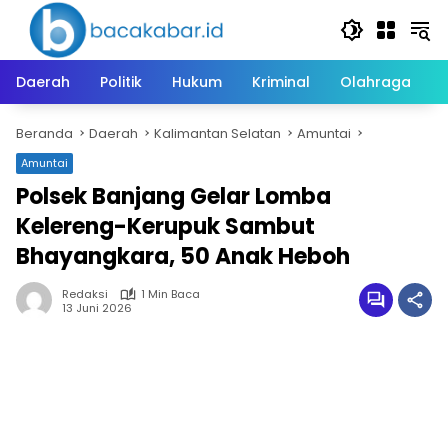
Langsung
ke
konten
Daerah
Politik
Hukum
Kriminal
Olahraga
Beranda
Daerah
Kalimantan Selatan
Amuntai
Amuntai
Polsek Banjang Gelar Lomba
Kelereng-Kerupuk Sambut
Bhayangkara, 50 Anak Heboh
Redaksi
1 Min Baca
13 Juni 2026