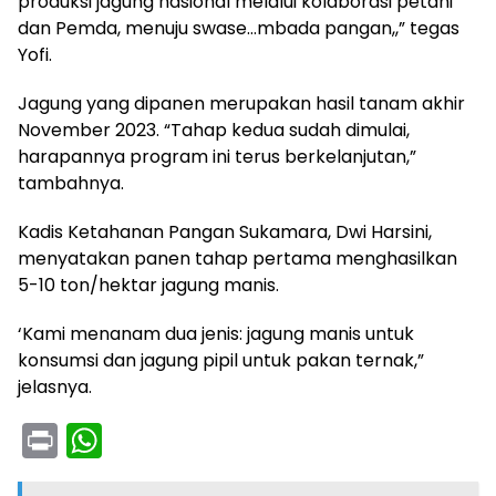
produksi jagung nasional melalui kolaborasi petani
dan Pemda, menuju swase…mbada pangan,,” tegas
Yofi.
Jagung yang dipanen merupakan hasil tanam akhir
November 2023. “Tahap kedua sudah dimulai,
harapannya program ini terus berkelanjutan,”
tambahnya.
Kadis Ketahanan Pangan Sukamara, Dwi Harsini,
menyatakan panen tahap pertama menghasilkan
5-10 ton/hektar jagung manis.
‘Kami menanam dua jenis: jagung manis untuk
konsumsi dan jagung pipil untuk pakan ternak,”
jelasnya.
Pr
W
in
h