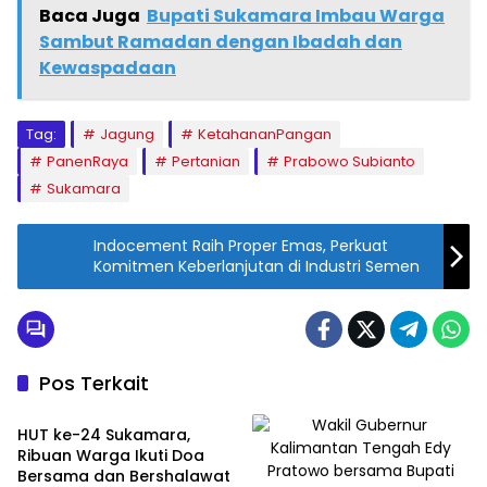
t
a
Baca Juga
Bupati Sukamara Imbau Warga
ts
Sambut Ramadan dengan Ibadah dan
Kewaspadaan
A
p
Tag:
Jagung
KetahananPangan
p
PanenRaya
Pertanian
Prabowo Subianto
Sukamara
Indocement Raih Proper Emas, Perkuat
Komitmen Keberlanjutan di Industri Semen
Pos Terkait
Sukamara
HUT ke-24 Sukamara,
Ribuan Warga Ikuti Doa
Bersama dan Bershalawat