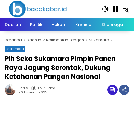
Langsung
ke
konten
Daerah
Politik
Hukum
Kriminal
Olahraga
Beranda
Daerah
Kalimantan Tengah
Sukamara
Sukamara
Plh Seka Sukamara Pimpin Panen
Raya Jagung Serentak, Dukung
Ketahanan Pangan Nasional
Barlis
1 Min Baca
26 Februari 2025