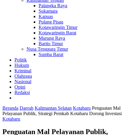
Kalimantan Tengah
Palangka Raya
Sukamara
Kapuas
Pulang Pisau
Kotawaringin Timur
Kotawaringin Barat
Murung Raya
Barito Timur
Nusa Tenggara Timur
Sumba Barat
Politik
Hukum
Kriminal
Olahraga
Nasional
Opini
Redaksi
Beranda
Daerah
Kalimantan Selatan
Kotabaru
Penguatan Mal
Pelayanan Publik, Strategi Pemkab Kotabaru Dorong Investasi
Kotabaru
Penguatan Mal Pelayanan Publik,