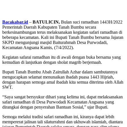
Bacakabar.id
–
BATULICIN,
Bulan suci ramadhan 1443H/2022
Pemerintah Daerah Kabupaten Tanah Bumbu secara
berkesinambungan terus melaksanakan kegiatan safari ramadhan di
beberapa kecamatan. Kali ini Bupati Tanah Bumbu bersama Jajaran
SKPD mengunjungi masjid Baiturahmah Desa Purwodadi,
Kecamatan Angsana Kamis, (7/4/2022).
Kegiatan safarai ramadhan itu di awali dengan buka bersama yang
kemudian di lanjutkan dengan sholat magrib berjemaah.
Bupati Tanah Bumbu Abah Zairullah Azhar dalam sambutannya
mengucapkan selamat menunaikan ibadah puasa 1443 Hijriah,
dengan harapan semoga amal ibadah kita semua diterima oleh Allah
SWT.
“Saya sangat bersyukur dihari yang kelima ini, dapat melaksanakan
safari ramadhan di Desa Purwodadi Kecamatan Angsana yang
dirangkai dengan penyerahan Bantuan Sosial,” ujar Bupati.
Semoga melalui tradisi safari ramadhan ini, kiranya dapat lebih
mempererat jalinan tali silaturrahmi dan ukhuwah islamiah, diantara
jajaran Pemerintah Daerah selaku umara, dengan para alim ulama,