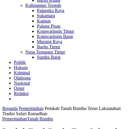
Barito Kuala
Kalimantan Tengah
Palangka Raya
Sukamara
Kapuas
Pulang Pisau
Kotawaringin Timur
Kotawaringin Barat
Murung Raya
Barito Timur
Nusa Tenggara Timur
Sumba Barat
Politik
Hukum
Kriminal
Olahraga
Nasional
Opini
Redaksi
Beranda
Pemerintahan
Pemkab Tanah Bumbu Terus Laksanakan
Tradisi Safari Ramadhan
Pemerintahan
Tanah Bumbu