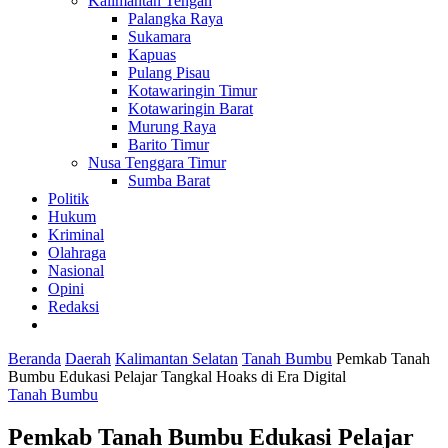
Kalimantan Tengah
Palangka Raya
Sukamara
Kapuas
Pulang Pisau
Kotawaringin Timur
Kotawaringin Barat
Murung Raya
Barito Timur
Nusa Tenggara Timur
Sumba Barat
Politik
Hukum
Kriminal
Olahraga
Nasional
Opini
Redaksi
Beranda
Daerah
Kalimantan Selatan
Tanah Bumbu
Pemkab Tanah
Bumbu Edukasi Pelajar Tangkal Hoaks di Era Digital
Tanah Bumbu
Pemkab Tanah Bumbu Edukasi Pelajar