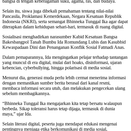
bangsa di tengah keberagaman suku, agama, ras, dan budaya.
Selain itu, siswa juga dibekali pemahaman tentang nilai-nilai
Pancasila, Proklamasi Kemerdekaan, Negara Kesatuan Republik
Indonesia (NKRI), serta semangat Bhinneka Tunggal Ika agar dapat
diterapkan dalam kehidupan sehari-hari, termasuk di ruang digital.
Sosialisasi menghadirkan narasumber Kabid Kesatuan Bangsa
Bakesbangpol Tanah Bumbu Ida Romundang Lubis dan Kasubbid
Kewaspadaan Dini dan Penanganan Konflik Sosial Fatmadi Anas.
Dalam pemaparannya, Ida mengingatkan pelajar terhadap tantangan
yang muncul di era digital, mulai dari hoaks, disinformasi, ujaran
kebencian, cyberbullying, hingga polarisasi di media sosial.
Menurut dia, generasi muda perlu lebih cermat menerima informasi
dengan memastikan sumber berita berasal dari kanal resmi,
membaca informasi secara utuh, dan melakukan pengecekan ulang
sebelum membagikannya.
“Bhinneka Tunggal Ika mengajarkan kita tetap bersatu walaupun
berbeda. Sikap toleransi harus tetap dijaga, termasuk di dunia
maya,” ujar Ida.
Selain literasi digital, peserta juga mendapat edukasi mengenai
pentingnya menjaga etika berkomunikasi di media sosial,