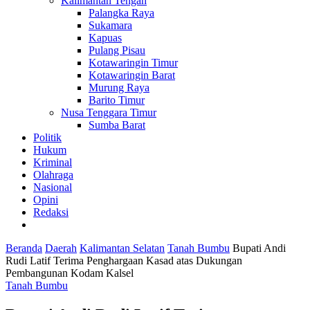
Kalimantan Tengah
Palangka Raya
Sukamara
Kapuas
Pulang Pisau
Kotawaringin Timur
Kotawaringin Barat
Murung Raya
Barito Timur
Nusa Tenggara Timur
Sumba Barat
Politik
Hukum
Kriminal
Olahraga
Nasional
Opini
Redaksi
Beranda
Daerah
Kalimantan Selatan
Tanah Bumbu
Bupati Andi
Rudi Latif Terima Penghargaan Kasad atas Dukungan
Pembangunan Kodam Kalsel
Tanah Bumbu