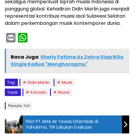
sekaligus memperkuat kiprah musisi Indonesia di
panggung global. Kehadiran Didin Marlin juga menjadi
representasi kontribusi musisi asal Sulawesi Selatan
dalam perkembangan musik kontemporer dunia.
Pr
W
in
h
t
a
Baca Juga
Sherly Fatima Az Zahra Siap Rilis
ts
Single Kedua "Mengharapmu"
A
p
Tag:
Didin Marlin
Musik
p
Topik:
Kanada
Musisi
Penulis: Ysf
Pilot PT AMA Air Tewas Ditembak di
Yahukimo, TNI Lakukan Evakuasi