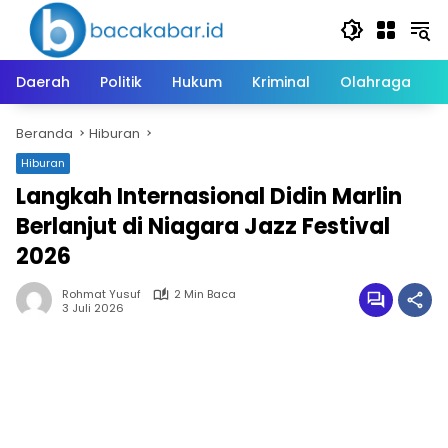
Langsung
ke
konten
Daerah
Politik
Hukum
Kriminal
Olahraga
Beranda
Hiburan
Hiburan
Langkah Internasional Didin Marlin
Berlanjut di Niagara Jazz Festival
2026
Rohmat Yusuf
2 Min Baca
3 Juli 2026