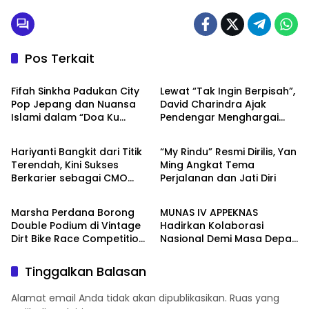
Pos Terkait
Hiburan
Hiburan
Fifah Sinkha Padukan City
Lewat “Tak Ingin Berpisah”,
Pop Jepang dan Nuansa
David Charindra Ajak
Islami dalam “Doa Ku
Pendengar Menghargai
Hiburan
Hiburan
Terkabul”
Cinta yang Berharga
Hariyanti Bangkit dari Titik
“My Rindu” Resmi Dirilis, Yan
Terendah, Kini Sukses
Ming Angkat Tema
Berkarier sebagai CMO
Perjalanan dan Jati Diri
Hiburan
Hiburan
dan Content Creator
Marsha Perdana Borong
MUNAS IV APPEKNAS
Double Podium di Vintage
Hadirkan Kolaborasi
Dirt Bike Race Competition
Nasional Demi Masa Depan
2026 Bekasi
Industri Konstruksi
Indonesia
Tinggalkan Balasan
Alamat email Anda tidak akan dipublikasikan.
Ruas yang