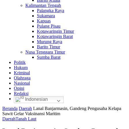
Barito Kuala
Kalimantan Tengah
Palangka Raya
Sukamara
Kapuas
Pulang Pisau
Kotawaringin Timur
Kotawaringin Barat
Murung Raya
Barito Timur
Nusa Tenggara Timur
Sumba Barat
Politik
Hukum
Kriminal
Olahraga
Nasional
Opini
Redaksi
Indonesian
Beranda
Daerah
Lanal Banjarmasin, Gandeng Pengusaha Kelapa
Sawit Gelar Vaksinansi Maritim
Daerah
Tanah Laut