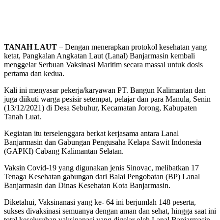
TANAH LAUT
– Dengan menerapkan protokol kesehatan yang
ketat, Pangkalan Angkatan Laut (Lanal) Banjarmasin kembali
menggelar Serbuan Vaksinasi Maritim secara massal untuk dosis
pertama dan kedua.
Kali ini menyasar pekerja/karyawan PT. Bangun Kalimantan dan
juga diikuti warga pesisir setempat, pelajar dan para Manula, Senin
(13/12/2021) di Desa Sebuhur, Kecamatan Jorong, Kabupaten
Tanah Luat.
Kegiatan itu terselenggara berkat kerjasama antara Lanal
Banjarmasin dan Gabungan Pengusaha Kelapa Sawit Indonesia
(GAPKI) Cabang Kalimantan Selatan.
Vaksin Covid-19 yang digunakan jenis Sinovac, melibatkan 17
Tenaga Kesehatan gabungan dari Balai Pengobatan (BP) Lanal
Banjarmasin dan Dinas Kesehatan Kota Banjarmasin.
Diketahui, Vaksinanasi yang ke- 64 ini berjumlah 148 peserta,
sukses divaksinasi semuanya dengan aman dan sehat, hingga saat ini
total keseluruhan vaksinanasi yang digelar oleh Lanal Banjarmasin