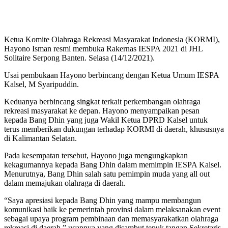
Ketua Komite Olahraga Rekreasi Masyarakat Indonesia (KORMI),
Hayono Isman resmi membuka Rakernas IESPA 2021 di JHL
Solitaire Serpong Banten. Selasa (14/12/2021).
Usai pembukaan Hayono berbincang dengan Ketua Umum IESPA
Kalsel, M Syaripuddin.
Keduanya berbincang singkat terkait perkembangan olahraga
rekreasi masyarakat ke depan. Hayono menyampaikan pesan
kepada Bang Dhin yang juga Wakil Ketua DPRD Kalsel untuk
terus memberikan dukungan terhadap KORMI di daerah, khususnya
di Kalimantan Selatan.
Pada kesempatan tersebut, Hayono juga mengungkapkan
kekagumannya kepada Bang Dhin dalam memimpin IESPA Kalsel.
Menurutnya, Bang Dhin salah satu pemimpin muda yang all out
dalam memajukan olahraga di daerah.
“Saya apresiasi kepada Bang Dhin yang mampu membangun
komunikasi baik ke pemerintah provinsi dalam melaksanakan event
sebagai upaya program pembinaan dan memasyarakatkan olahraga
rekreasi di daerah,” ucapnya yang disambut tepuk tangan Sekretaris