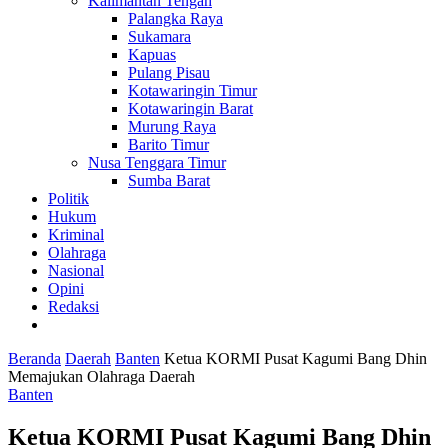
Kalimantan Tengah
Palangka Raya
Sukamara
Kapuas
Pulang Pisau
Kotawaringin Timur
Kotawaringin Barat
Murung Raya
Barito Timur
Nusa Tenggara Timur
Sumba Barat
Politik
Hukum
Kriminal
Olahraga
Nasional
Opini
Redaksi
Beranda
Daerah
Banten
Ketua KORMI Pusat Kagumi Bang Dhin
Memajukan Olahraga Daerah
Banten
Ketua KORMI Pusat Kagumi Bang Dhin