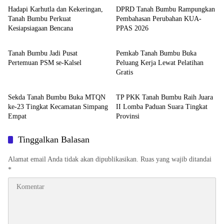
Hadapi Karhutla dan Kekeringan,
DPRD Tanah Bumbu Rampungkan
Tanah Bumbu Perkuat
Pembahasan Perubahan KUA-
Kesiapsiagaan Bencana
PPAS 2026
Tanah Bumbu
Tanah Bumbu
Tanah Bumbu Jadi Pusat
Pemkab Tanah Bumbu Buka
Pertemuan PSM se-Kalsel
Peluang Kerja Lewat Pelatihan
Gratis
Tanah Bumbu
Tanah Bumbu
Sekda Tanah Bumbu Buka MTQN
TP PKK Tanah Bumbu Raih Juara
ke-23 Tingkat Kecamatan Simpang
II Lomba Paduan Suara Tingkat
Empat
Provinsi
Tinggalkan Balasan
Alamat email Anda tidak akan dipublikasikan.
Ruas yang wajib ditandai
*