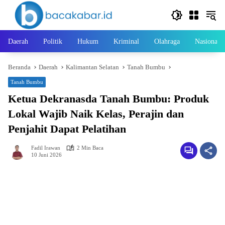
Langsung
ke
konten
Daerah
Politik
Hukum
Kriminal
Olahraga
Nasional
Beranda
Daerah
Kalimantan Selatan
Tanah Bumbu
Tanah Bumbu
Ketua Dekranasda Tanah Bumbu: Produk
Lokal Wajib Naik Kelas, Perajin dan
Penjahit Dapat Pelatihan
Fadil Irawan
2 Min Baca
10 Juni 2026