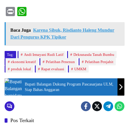
Pr
W
in
ha
t
ts
Baca Juga
Karena Sibuk, Risdianto Haleng Mundur
A
Dari Pengurus KPK Tipikor
pp
Tag:
Andi Irmayani Rudi Latif
Dekranasda Tanah Bumbu
ekonomi kreatif
Pelatihan Penenun
Pelatihan Penjahit
produk lokal
Rapat evaluasi
UMKM
Bupati Balangan Dukung Program Pascasarjana ULM,
Siap Bahas Anggaran
Pos Terkait
Tanah Bumbu
Tanah Bumbu