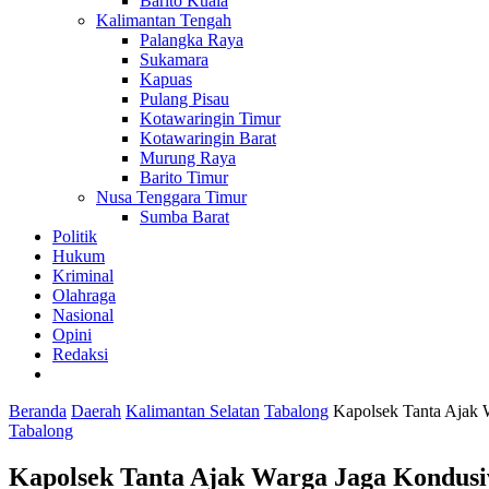
Barito Kuala
Kalimantan Tengah
Palangka Raya
Sukamara
Kapuas
Pulang Pisau
Kotawaringin Timur
Kotawaringin Barat
Murung Raya
Barito Timur
Nusa Tenggara Timur
Sumba Barat
Politik
Hukum
Kriminal
Olahraga
Nasional
Opini
Redaksi
Beranda
Daerah
Kalimantan Selatan
Tabalong
Kapolsek Tanta Ajak W
Tabalong
Kapolsek Tanta Ajak Warga Jaga Kondusivi