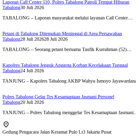
Laporan Call Center 110, Polres Tabalong Patroli Tempat Hiburan
Tabalong
30 Juli 2026
TABALONG – Laporan masyarakat melalui layanan Call Center…
Petani di Tabalong Ditemukan Meninggal di Area Persawahan
Tabalong
28 Juli 2026
28 Juli 2026
TABALONG – Seorang petani bernama Taufik Kurrahman (52)…
Kapolres Tabalong Jenguk Anggota Korban Kecelakaan Tunggal
Tabalong
24 Juli 2026
TANJUNG – Kapolres Tabalong AKBP Wahyu Ismoyo Jayawarda
Polres Tabalong Gelar Tes Kesamaptaan Jasmani Personel
Tabalong
20 Juli 2026
TANJUNG – Polres Tabalong menggelar Tes Kesamaptaan Jasman
Gedung Pengacara Jalan Keramat Pulo Lt3 Jakarta Pusat