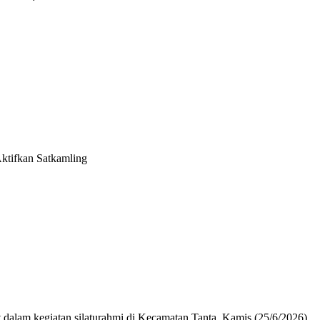
Aktifkan Satkamling
 dalam kegiatan silaturahmi di Kecamatan Tanta, Kamis (25/6/2026).