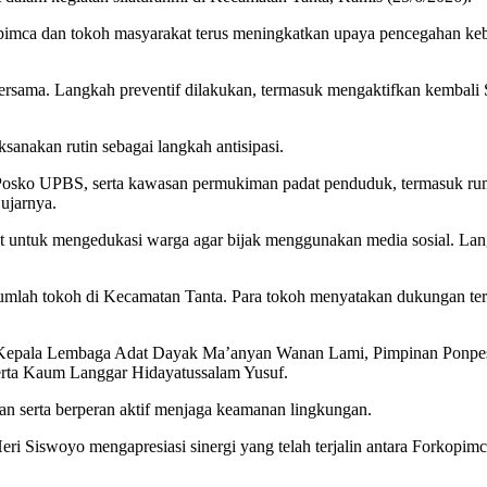
opimca dan tokoh masyarakat terus meningkatkan upaya pencegahan k
n bersama. Langkah preventif dilakukan, termasuk mengaktifkan kembal
ksanakan rutin sebagai langkah antisipasi.
 Posko UPBS, serta kawasan permukiman padat penduduk, termasuk ru
ujarnya.
at untuk mengedukasi warga agar bijak menggunakan media sosial. La
mlah tokoh di Kecamatan Tanta. Para tokoh menyatakan dukungan ter
n, Kepala Lembaga Adat Dayak Ma’anyan Wanan Lami, Pimpinan Ponpes
erta Kaum Langgar Hidayatussalam Yusuf.
n serta berperan aktif menjaga keamanan lingkungan.
Siswoyo mengapresiasi sinergi yang telah terjalin antara Forkopimc