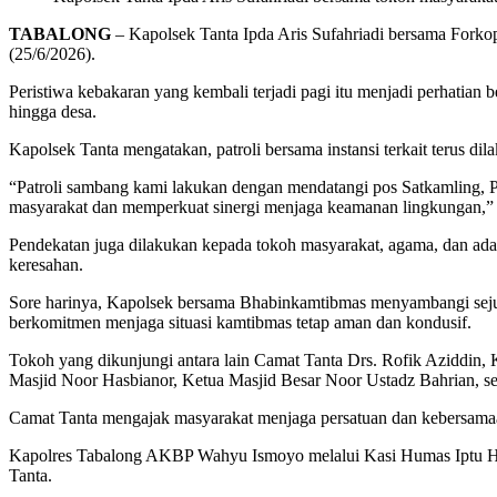
TABALONG
– Kapolsek Tanta Ipda Aris Sufahriadi bersama Fork
(25/6/2026).
Peristiwa kebakaran yang kembali terjadi pagi itu menjadi perhatia
hingga desa.
Kapolsek Tanta mengatakan, patroli bersama instansi terkait terus dila
“Patroli sambang kami lakukan dengan mendatangi pos Satkamling,
masyarakat dan memperkuat sinergi menjaga keamanan lingkungan,” 
Pendekatan juga dilakukan kepada tokoh masyarakat, agama, dan ad
keresahan.
Sore harinya, Kapolsek bersama Bhabinkamtibmas menyambangi seju
berkomitmen menjaga situasi kamtibmas tetap aman dan kondusif.
Tokoh yang dikunjungi antara lain Camat Tanta Drs. Rofik Aziddi
Masjid Noor Hasbianor, Ketua Masjid Besar Noor Ustadz Bahrian, s
Camat Tanta mengajak masyarakat menjaga persatuan dan kebersamaa
Kapolres Tabalong AKBP Wahyu Ismoyo melalui Kasi Humas Iptu Heri 
Tanta.