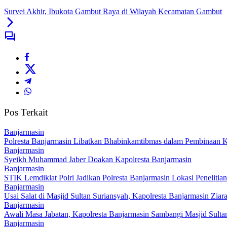
Survei Akhir, Ibukota Gambut Raya di Wilayah Kecamatan Gambut
Pos Terkait
Banjarmasin
Polresta Banjarmasin Libatkan Bhabinkamtibmas dalam Pembinaan K
Banjarmasin
Syeikh Muhammad Jaber Doakan Kapolresta Banjarmasin
Banjarmasin
STIK Lemdiklat Polri Jadikan Polresta Banjarmasin Lokasi Penelitian
Banjarmasin
Usai Salat di Masjid Sultan Suriansyah, Kapolresta Banjarmasin Zi
Banjarmasin
Awali Masa Jabatan, Kapolresta Banjarmasin Sambangi Masjid Sulta
Banjarmasin