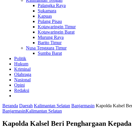
Kalimantan Tengah
Palangka Raya
Sukamara
Kapuas
Pulang Pisau
Kotawaringin Timur
Kotawaringin Barat
Murung Raya
Barito Timur
Nusa Tenggara Timur
Sumba Barat
Politik
Hukum
Kriminal
Olahraga
Nasional
Opini
Redaksi
Beranda
Daerah
Kalimantan Selatan
Banjarmasin
Kapolda Kalsel Be
Banjarmasin
Kalimantan Selatan
Kapolda Kalsel Beri Penghargaan Kepada