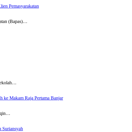
lien Pemasyarakatan
atan (Bapas)…
Sekolah…
arah ke Makam Raja Pertama Banjar
aqin…
n Suriansyah