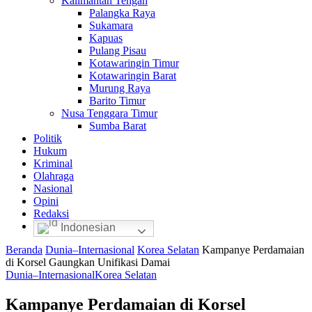
Kalimantan Tengah
Palangka Raya
Sukamara
Kapuas
Pulang Pisau
Kotawaringin Timur
Kotawaringin Barat
Murung Raya
Barito Timur
Nusa Tenggara Timur
Sumba Barat
Politik
Hukum
Kriminal
Olahraga
Nasional
Opini
Redaksi
Indonesian
Beranda
Dunia–Internasional
Korea Selatan
Kampanye Perdamaian
di Korsel Gaungkan Unifikasi Damai
Dunia–Internasional
Korea Selatan
Kampanye Perdamaian di Korsel