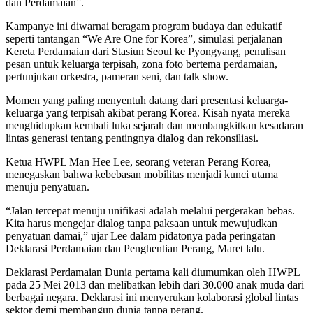
dan Perdamaian”.
Kampanye ini diwarnai beragam program budaya dan edukatif
seperti tantangan “We Are One for Korea”, simulasi perjalanan
Kereta Perdamaian dari Stasiun Seoul ke Pyongyang, penulisan
pesan untuk keluarga terpisah, zona foto bertema perdamaian,
pertunjukan orkestra, pameran seni, dan talk show.
Momen yang paling menyentuh datang dari presentasi keluarga-
keluarga yang terpisah akibat perang Korea. Kisah nyata mereka
menghidupkan kembali luka sejarah dan membangkitkan kesadaran
lintas generasi tentang pentingnya dialog dan rekonsiliasi.
Ketua HWPL Man Hee Lee, seorang veteran Perang Korea,
menegaskan bahwa kebebasan mobilitas menjadi kunci utama
menuju penyatuan.
“Jalan tercepat menuju unifikasi adalah melalui pergerakan bebas.
Kita harus mengejar dialog tanpa paksaan untuk mewujudkan
penyatuan damai,” ujar Lee dalam pidatonya pada peringatan
Deklarasi Perdamaian dan Penghentian Perang, Maret lalu.
Deklarasi Perdamaian Dunia pertama kali diumumkan oleh HWPL
pada 25 Mei 2013 dan melibatkan lebih dari 30.000 anak muda dari
berbagai negara. Deklarasi ini menyerukan kolaborasi global lintas
sektor demi membangun dunia tanpa perang.