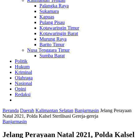
Kalimantan Tengah
Palangka Raya
Sukamara
Kapuas
Pulang Pisau
Kotawaringin Timur
Kotawaringin Barat
Murung Raya
Barito Timur
Nusa Tenggara Timur
Sumba Barat
Politik
Hukum
Kriminal
Olahraga
Nasional
Opini
Redaksi
Beranda
Daerah
Kalimantan Selatan
Banjarmasin
Jelang Perayaan
Natal 2021, Polda Kalsel Sterilisasi Gereja-gereja
Banjarmasin
Jelang Perayaan Natal 2021, Polda Kalsel