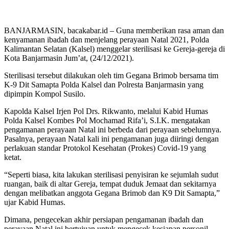
BANJARMASIN, bacakabar.id – Guna memberikan rasa aman dan
kenyamanan ibadah dan menjelang perayaan Natal 2021, Polda
Kalimantan Selatan (Kalsel) menggelar sterilisasi ke Gereja-gereja di
Kota Banjarmasin Jum’at, (24/12/2021).
Sterilisasi tersebut dilakukan oleh tim Gegana Brimob bersama tim
K-9 Dit Samapta Polda Kalsel dan Polresta Banjarmasin yang
dipimpin Kompol Susilo.
Kapolda Kalsel Irjen Pol Drs. Rikwanto, melalui Kabid Humas
Polda Kalsel Kombes Pol Mochamad Rifa’i, S.I.K. mengatakan
pengamanan perayaan Natal ini berbeda dari perayaan sebelumnya.
Pasalnya, perayaan Natal kali ini pengamanan juga diiringi dengan
perlakuan standar Protokol Kesehatan (Prokes) Covid-19 yang
ketat.
“Seperti biasa, kita lakukan sterilisasi penyisiran ke sejumlah sudut
ruangan, baik di altar Gereja, tempat duduk Jemaat dan sekitarnya
dengan melibatkan anggota Gegana Brimob dan K9 Dit Samapta,”
ujar Kabid Humas.
Dimana, pengecekan akhir persiapan pengamanan ibadah dan
perayaan Natal ini bertujuan untuk mengecek kesiapan personil