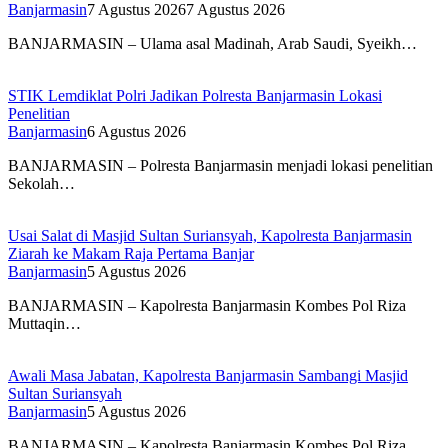
Banjarmasin
7 Agustus 2026
7 Agustus 2026
BANJARMASIN – Ulama asal Madinah, Arab Saudi, Syeikh…
STIK Lemdiklat Polri Jadikan Polresta Banjarmasin Lokasi
Penelitian
Banjarmasin
6 Agustus 2026
BANJARMASIN – Polresta Banjarmasin menjadi lokasi penelitian
Sekolah…
Usai Salat di Masjid Sultan Suriansyah, Kapolresta Banjarmasin
Ziarah ke Makam Raja Pertama Banjar
Banjarmasin
5 Agustus 2026
BANJARMASIN – Kapolresta Banjarmasin Kombes Pol Riza
Muttaqin…
Awali Masa Jabatan, Kapolresta Banjarmasin Sambangi Masjid
Sultan Suriansyah
Banjarmasin
5 Agustus 2026
BANJARMASIN – Kapolresta Banjarmasin Kombes Pol Riza