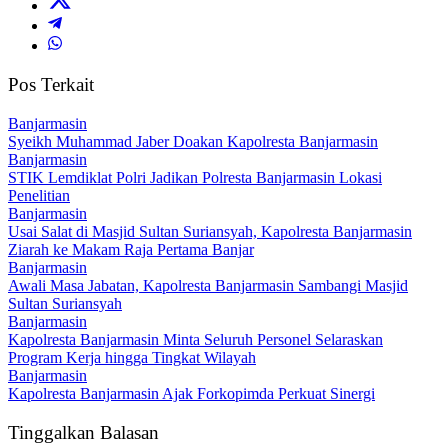
Pos Terkait
Banjarmasin
Syeikh Muhammad Jaber Doakan Kapolresta Banjarmasin
Banjarmasin
STIK Lemdiklat Polri Jadikan Polresta Banjarmasin Lokasi
Penelitian
Banjarmasin
Usai Salat di Masjid Sultan Suriansyah, Kapolresta Banjarmasin
Ziarah ke Makam Raja Pertama Banjar
Banjarmasin
Awali Masa Jabatan, Kapolresta Banjarmasin Sambangi Masjid
Sultan Suriansyah
Banjarmasin
Kapolresta Banjarmasin Minta Seluruh Personel Selaraskan
Program Kerja hingga Tingkat Wilayah
Banjarmasin
Kapolresta Banjarmasin Ajak Forkopimda Perkuat Sinergi
Tinggalkan Balasan