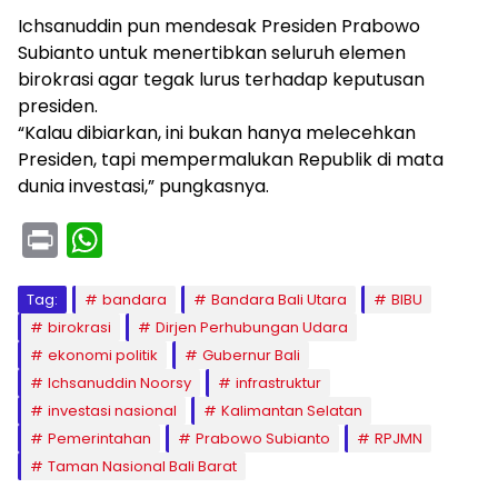
Ichsanuddin pun mendesak Presiden Prabowo
Subianto untuk menertibkan seluruh elemen
birokrasi agar tegak lurus terhadap keputusan
presiden.
“Kalau dibiarkan, ini bukan hanya melecehkan
Presiden, tapi mempermalukan Republik di mata
dunia investasi,” pungkasnya.
Pr
W
in
h
t
a
Tag:
bandara
Bandara Bali Utara
BIBU
birokrasi
Dirjen Perhubungan Udara
ts
ekonomi politik
Gubernur Bali
A
Ichsanuddin Noorsy
infrastruktur
p
investasi nasional
Kalimantan Selatan
Pemerintahan
p
Prabowo Subianto
RPJMN
Taman Nasional Bali Barat