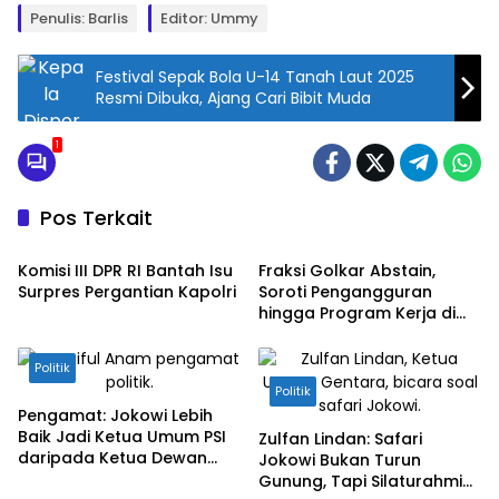
Penulis: Barlis
Editor: Ummy
Festival Sepak Bola U-14 Tanah Laut 2025
Resmi Dibuka, Ajang Cari Bibit Muda
1
Pos Terkait
Politik
Politik
Komisi III DPR RI Bantah Isu
Fraksi Golkar Abstain,
Surpres Pergantian Kapolri
Soroti Pengangguran
hingga Program Kerja di
Kota Malang
Politik
Politik
Pengamat: Jokowi Lebih
Baik Jadi Ketua Umum PSI
Zulfan Lindan: Safari
daripada Ketua Dewan
Jokowi Bukan Turun
Pembina
Gunung, Tapi Silaturahmi