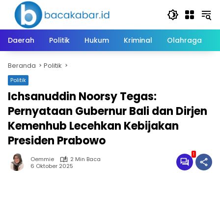
Langsung
ke
konten
Daerah
Politik
Hukum
Kriminal
Olahraga
Beranda
Politik
Politik
Ichsanuddin Noorsy Tegas:
Pernyataan Gubernur Bali dan Dirjen
Kemenhub Lecehkan Kebijakan
Presiden Prabowo
1
Oemmie
2 Min Baca
6 Oktober 2025