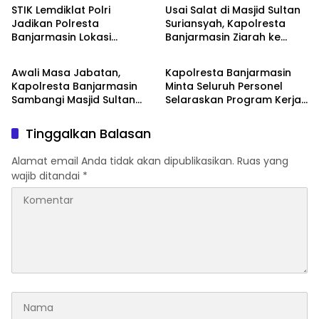
STIK Lemdiklat Polri
Usai Salat di Masjid Sultan
Jadikan Polresta
Suriansyah, Kapolresta
Banjarmasin Lokasi
Banjarmasin Ziarah ke
Banjarmasin
Banjarmasin
Penelitian
Makam Raja Pertama
Banjar
Awali Masa Jabatan,
Kapolresta Banjarmasin
Kapolresta Banjarmasin
Minta Seluruh Personel
Sambangi Masjid Sultan
Selaraskan Program Kerja
Suriansyah
hingga Tingkat Wilayah
Tinggalkan Balasan
Alamat email Anda tidak akan dipublikasikan.
Ruas yang
wajib ditandai
*