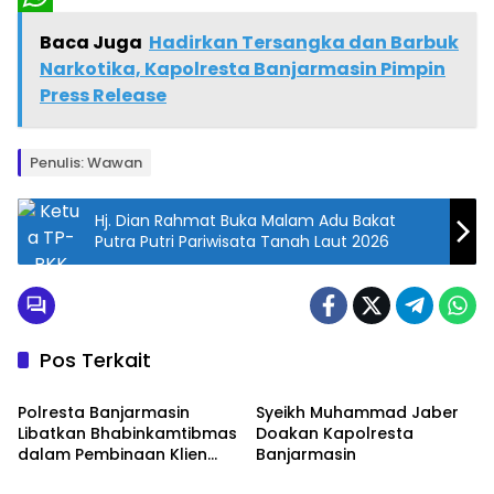
r
W
Baca Juga
Hadirkan Tersangka dan Barbuk
i
h
Narkotika, Kapolresta Banjarmasin Pimpin
Press Release
n
a
t
t
Penulis: Wawan
s
A
Hj. Dian Rahmat Buka Malam Adu Bakat
p
Putra Putri Pariwisata Tanah Laut 2026
p
Pos Terkait
Banjarmasin
Banjarmasin
Polresta Banjarmasin
Syeikh Muhammad Jaber
Libatkan Bhabinkamtibmas
Doakan Kapolresta
dalam Pembinaan Klien
Banjarmasin
Banjarmasin
Banjarmasin
Pemasyarakatan