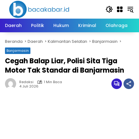
Langsung
ke
konten
Daerah
Politik
Hukum
Kriminal
Olahraga
Beranda
Daerah
Kalimantan Selatan
Banjarmasin
Banjarmasin
Cegah Balap Liar, Polisi Sita Tiga
Motor Tak Standar di Banjarmasin
Redaksi
1 Min Baca
4 Juli 2026