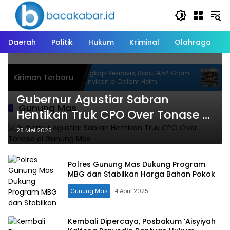
Langsung
ke
konten
Daerah
Politik
Hukum
Kriminal
Olahraga
oduk
Polisi Tangkap Residivis, Sabu 9,54 Gram
Kom
Kiriman Terbaru
Disembunyikan di Dalam Helm
Kant
Sela
Gubernur Agustiar Sabran
Gunung Mas
Hentikan Truk CPO Over Tonase di
Gunung Mas
28 Mei 2025
Polres Gunung Mas Dukung Program
MBG dan Stabilkan Harga Bahan Pokok
Gunung Mas
4 April 2025
Kembali Dipercaya, Posbakum ‘Aisyiyah