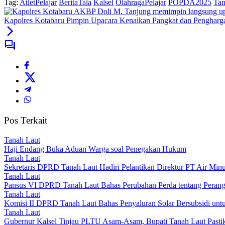
Tag:
AtletPelajar
BeritaTala
Kalsel
OlahragaPelajar
POPDA2025
Tan
Kapolres Kotabaru Pimpin Upacara Kenaikan Pangkat dan Pengharg
Pos Terkait
Tanah Laut
Haji Endang Buka Aduan Warga soal Penegakan Hukum
Tanah Laut
Sekretaris DPRD Tanah Laut Hadiri Pelantikan Direktur PT Air Mi
Tanah Laut
Pansus VI DPRD Tanah Laut Bahas Perubahan Perda tentang Perang
Tanah Laut
Komisi II DPRD Tanah Laut Bahas Penyaluran Solar Bersubsidi unt
Tanah Laut
Gubernur Kalsel Tinjau PLTU Asam-Asam, Bupati Tanah Laut Pastika