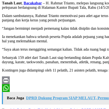
Tanah Laut
,
Bacakabar
– H. Rahmat Trianto, melepas langsung kon
pelepasan berlangsung di Halaman Kantor Bupati Tala, Rabu (14/5/2
Dalam sambutannya, Rahmat Trianto memotivasi para atlet agar terus me
panjang dan kerja keras yang penuh perjuangan.
“Jangan bermimpi menjadi pemenang kalau tidak disiplin dan konsiste
Ia menekankan bahwa seluruh peserta Popda adalah pejuang yang haru
hal yang melemahkan mental.
“Saya akan terus menggiring semangat kalian. Tidak ada ruang bagi ra
Sebanyak 159 atlet dari Tanah Laut siap bertanding dalam Popda Kals
dayung, karate, taekwondo, panahan, menembak, atletik, renang, panja
Kontingen juga didampingi oleh 11 pelatih, 21 asisten pelatih, tenaga
Print
WhatsApp
Baca Juga
DPRD Dukung Program SIAP MELAUT, Permudah