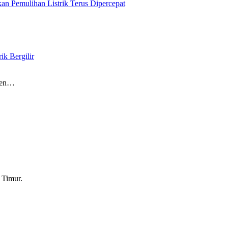
n Pemulihan Listrik Terus Dipercepat
k Bergilir
ten…
 Timur.