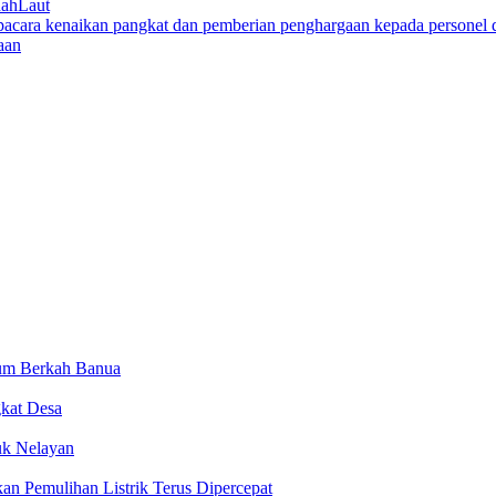
ahLaut
aan
num Berkah Banua
kat Desa
uk Nelayan
n Pemulihan Listrik Terus Dipercepat