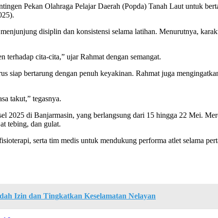
tingen Pekan Olahraga Pelajar Daerah (Popda) Tanah Laut untuk berta
025).
njunjung disiplin dan konsistensi selama latihan. Menurutnya, karakter
n terhadap cita-cita,” ujar Rahmat dengan semangat.
s siap bertarung dengan penuh keyakinan. Rahmat juga mengingatkan par
sa takut,” tegasnya.
el 2025 di Banjarmasin, yang berlangsung dari 15 hingga 22 Mei. Mere
t tebing, dan gulat.
 fisioterapi, serta tim medis untuk mendukung performa atlet selama per
 Izin dan Tingkatkan Keselamatan Nelayan