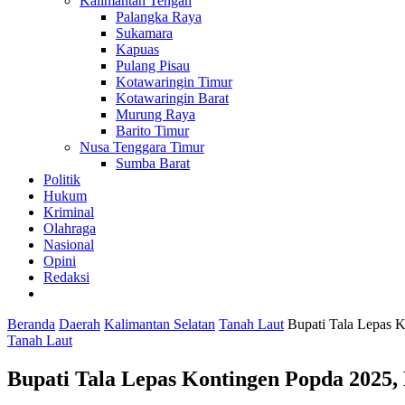
Kalimantan Tengah
Palangka Raya
Sukamara
Kapuas
Pulang Pisau
Kotawaringin Timur
Kotawaringin Barat
Murung Raya
Barito Timur
Nusa Tenggara Timur
Sumba Barat
Politik
Hukum
Kriminal
Olahraga
Nasional
Opini
Redaksi
Beranda
Daerah
Kalimantan Selatan
Tanah Laut
Bupati Tala Lepas 
Tanah Laut
Bupati Tala Lepas Kontingen Popda 2025