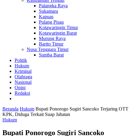
Kalimantan Tengah
Palangka Raya
Sukamara
Kapuas
Pulang Pisau
Kotawaringin Timur
Kotawaringin Barat
Murung Raya
Barito Timur
Nusa Tenggara Timur
Sumba Barat
Politik
Hukum
Kriminal
Olahraga
Nasional
Opini
Redaksi
Beranda
Hukum
Bupati Ponorogo Sugiri Sancoko Terjaring OTT
KPK, Diduga Terkait Suap Jabatan
Hukum
Bupati Ponorogo Sugiri Sancoko