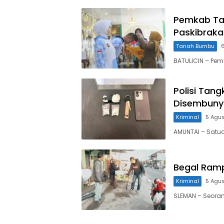
Pemkab Ta
Paskibraka
Tanah Bumbu
BATULICIN – Pe
Polisi Tang
Disembunyi
Kriminal
5 Agu
AMUNTAI – Satua
Begal Ramp
Kriminal
5 Agu
SLEMAN – Seorang