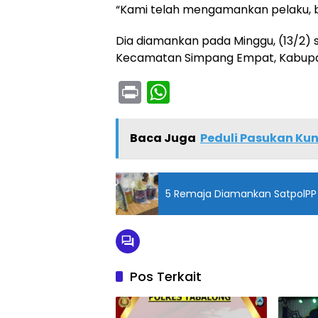
“Kami telah mengamankan pelaku, be
Dia diamankan pada Minggu, (13/2) s
Kecamatan Simpang Empat, Kabupat
Pr
W
in
h
t
a
Baca Juga
Peduli Pasukan Kun
ts
A
5 Remaja Diamankan SatpolPP
p
p
Pos Terkait