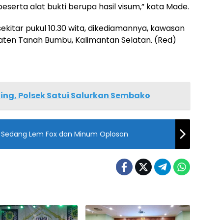
serta alat bukti berupa hasil visum,” kata Made.
ekitar pukul 10.30 wita, dikediamannya, kawasan
en Tanah Bumbu, Kalimantan Selatan. (Red)
ing, Polsek Satui Salurkan Sembako
 Sedang Lem Fox dan Minum Oplosan