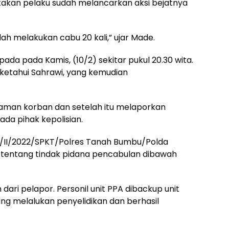
takan pelaku sudah melancarkan aksi bejatnya
lah melakukan cabu 20 kali,” ujar Made.
pada pada Kamis, (10/2) sekitar pukul 20.30 wita.
ketahui Sahrawi, yang kemudian
aman korban dan setelah itu melaporkan
pada pihak kepolisian.
37/II/2022/SPKT/Polres Tanah Bumbu/Polda
22 tentang tindak pidana pencabulan dibawah
ari pelapor. Personil unit PPA dibackup unit
g melalukan penyelidikan dan berhasil