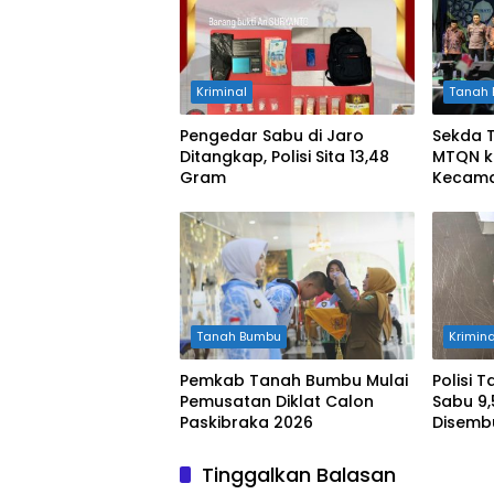
Kriminal
Tanah
Pengedar Sabu di Jaro
Sekda 
Ditangkap, Polisi Sita 13,48
MTQN k
Gram
Kecama
Tanah Bumbu
Krimina
Pemkab Tanah Bumbu Mulai
Polisi 
Pemusatan Diklat Calon
Sabu 9
Paskibraka 2026
Disemb
Helm
Tinggalkan Balasan