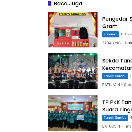
Baca Juga
Pengedar Sa
Gram
Kriminal
6 Agu
TABALONG – Sat
Sekda Tan
Kecamatan
Tanah Bumbu
BATULICIN – Sek
TP PKK Tan
Suara Tingk
Tanah Bumbu
BATULICIN – Tim