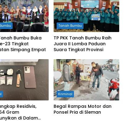
 Bumbu
Tanah Bumbu
Tanah Bumbu Buka
TP PKK Tanah Bumbu Raih
e-23 Tingkat
Juara II Lomba Paduan
tan Simpang Empat
Suara Tingkat Provinsi
l
Kriminal
Tangkap Residivis,
Begal Rampas Motor dan
,54 Gram
Ponsel Pria di Sleman
unyikan di Dalam