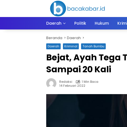
Langsung
ke
konten
Daerah
Politik
Hukum
Krim
Beranda
Daerah
Daerah
Kriminal
Tanah Bumbu
Bejat, Ayah Tega T
Sampai 20 Kali
Redaksi
1 Min Baca
14 Februari 2022