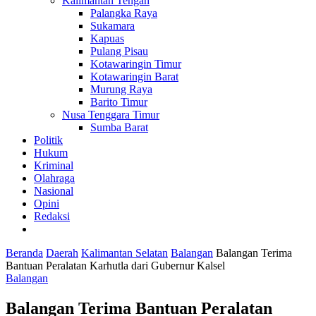
Kalimantan Tengah
Palangka Raya
Sukamara
Kapuas
Pulang Pisau
Kotawaringin Timur
Kotawaringin Barat
Murung Raya
Barito Timur
Nusa Tenggara Timur
Sumba Barat
Politik
Hukum
Kriminal
Olahraga
Nasional
Opini
Redaksi
Beranda
Daerah
Kalimantan Selatan
Balangan
Balangan Terima
Bantuan Peralatan Karhutla dari Gubernur Kalsel
Balangan
Balangan Terima Bantuan Peralatan