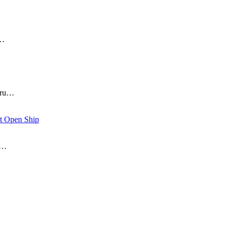
i…
aru…
t Open Ship
)…