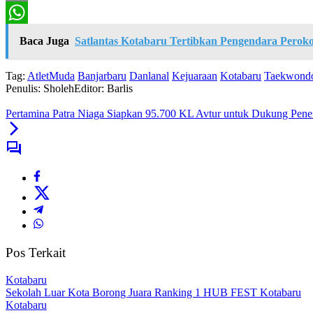
Print
WhatsApp
Baca Juga
Satlantas Kotabaru Tertibkan Pengendara Perok
Tag:
AtletMuda
Banjarbaru
Danlanal
Kejuaraan
Kotabaru
Taekwond
Penulis: Sholeh
Editor: Barlis
Pertamina Patra Niaga Siapkan 95.700 KL Avtur untuk Dukung Pene
Pos Terkait
Kotabaru
Sekolah Luar Kota Borong Juara Ranking 1 HUB FEST Kotabaru
Kotabaru