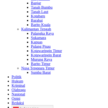
Banjar
Tanah Bumbu
Tanah Laut
Kotabaru
Barabai
Barito Kuala
Kalimantan Tengah
Palangka Raya
Sukamara
Kapuas
Pulang Pisau
Kotawaringin Timur
Kotawaringin Barat
Murung Raya
Barito Timur
Nusa Tenggara Timur
Sumba Barat
Politik
Hukum
Kriminal
Olahraga
Nasional
Opini
Redaksi